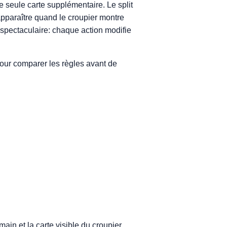
 seule carte supplémentaire. Le split
pparaître quand le croupier montre
e spectaculaire: chaque action modifie
our comparer les règles avant de
in et la carte visible du croupier.