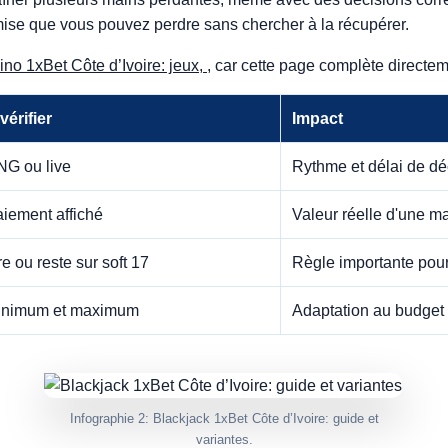
 mise que vous pouvez perdre sans chercher à la récupérer.
no 1xBet Côte d’Ivoire: jeux,
, car cette page complète directem
vérifier
Impact
G ou live
Rythme et délai de dé
iement affiché
Valeur réelle d'une ma
re ou reste sur soft 17
Règle importante pour 
inimum et maximum
Adaptation au budget
Infographie 2: Blackjack 1xBet Côte d’Ivoire: guide et
variantes.