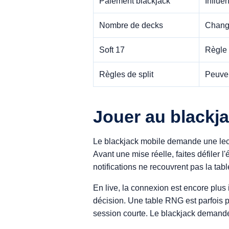
Paiement blackjack
Influe
Nombre de decks
Change
Soft 17
Règle 
Règles de split
Peuven
Jouer au blackj
Le blackjack mobile demande une lectu
Avant une mise réelle, faites défiler l'
notifications ne recouvrent pas la ta
En live, la connexion est encore plus 
décision. Une table RNG est parfois 
session courte. Le blackjack demande 