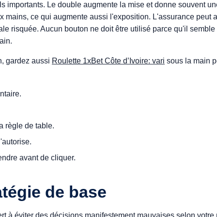
ls importants. Le double augmente la mise et donne souvent une
x mains, ce qui augmente aussi l'exposition. L'assurance peut a
ale risquée. Aucun bouton ne doit être utilisé parce qu'il sembl
ain.
on, gardez aussi
Roulette 1xBet Côte d’Ivoire: vari
sous la main p
taire.
 règle de table.
l'autorise.
ndre avant de cliquer.
atégie de base
rt à éviter des décisions manifestement mauvaises selon votre ma