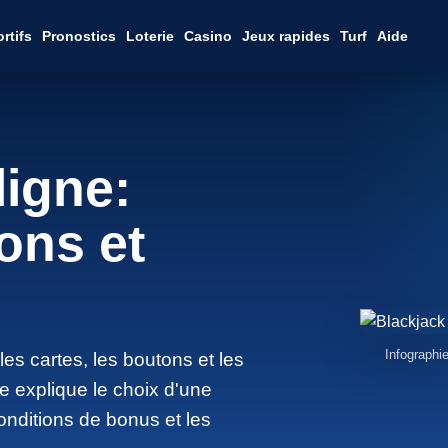
rtifs
Pronostics
Loterie
Casino
Jeux rapides
Turf
Aide
ligne:
ions et
Infographi
s cartes, les boutons et les
e explique le choix d'une
conditions de bonus et les