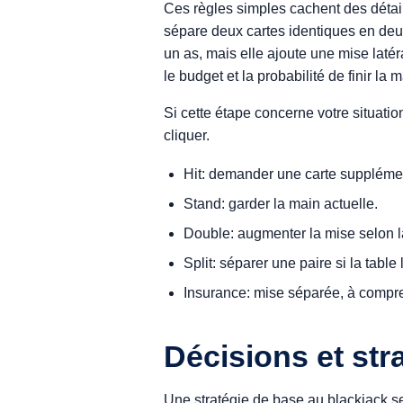
Ces règles simples cachent des détai
sépare deux cartes identiques en deu
un as, mais elle ajoute une mise latér
le budget et la probabilité de finir la m
Si cette étape concerne votre situati
cliquer.
Hit: demander une carte supplémen
Stand: garder la main actuelle.
Double: augmenter la mise selon la
Split: séparer une paire si la table 
Insurance: mise séparée, à compre
Décisions et str
Une stratégie de base au blackjack se