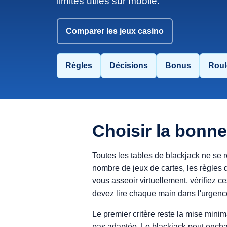
limites utiles sur mobile.
Comparer les jeux casino
Règles
Décisions
Bonus
Roul
Choisir la bonne
Toutes les tables de blackjack ne se r
nombre de jeux de cartes, les règles 
vous asseoir virtuellement, vérifiez c
devez lire chaque main dans l'urgenc
Le premier critère reste la mise minim
pas adaptée. Le blackjack peut encha