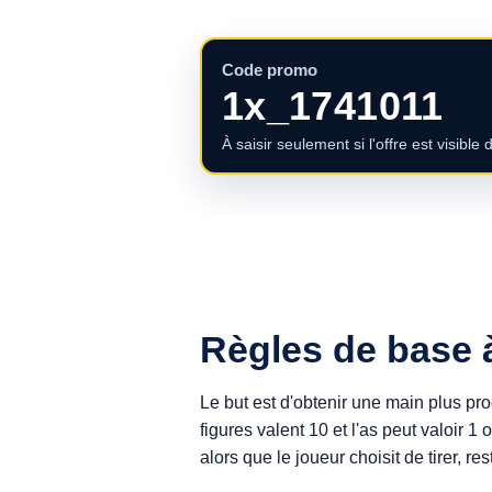
Code promo
1x_1741011
À saisir seulement si l'offre est visibl
Règles de base à
Le but est d'obtenir une main plus pr
figures valent 10 et l'as peut valoir 
alors que le joueur choisit de tirer, r