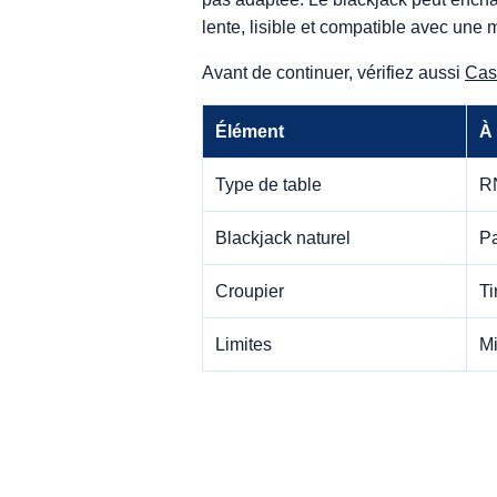
lente, lisible et compatible avec une
Avant de continuer, vérifiez aussi
Casi
Élément
À 
Type de table
RN
Blackjack naturel
Pa
Croupier
Ti
Limites
M