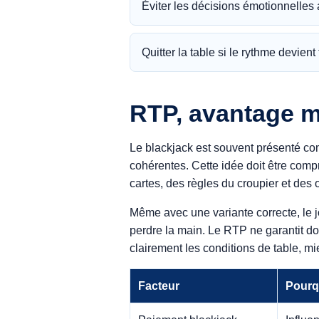
Éviter les décisions émotionnelles 
Quitter la table si le rythme devient
RTP, avantage m
Le blackjack est souvent présenté co
cohérentes. Cette idée doit être com
cartes, des règles du croupier et des
Même avec une variante correcte, le j
perdre la main. Le RTP ne garantit do
clairement les conditions de table, mi
Facteur
Pourqu