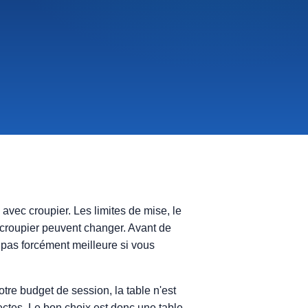
avec croupier. Les limites de mise, le
u croupier peuvent changer. Avant de
t pas forcément meilleure si vous
tre budget de session, la table n'est
ctes. Le bon choix est donc une table