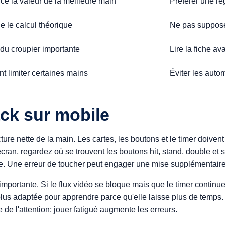
nce la valeur de la meilleure main
Préférer une règ
 le calcul théorique
Ne pas suppose
du croupier importante
Lire la fiche av
t limiter certaines mains
Éviter les aut
ack sur mobile
re nette de la main. Les cartes, les boutons et le timer doivent
écran, regardez où se trouvent les boutons hit, stand, double et sp
ble. Une erreur de toucher peut engager une mise supplémentaire
importante. Si le flux vidéo se bloque mais que le timer continu
plus adaptée pour apprendre parce qu'elle laisse plus de temps.
de l'attention; jouer fatigué augmente les erreurs.