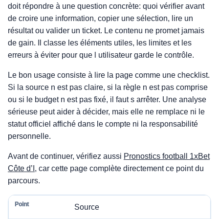
doit répondre à une question concrète: quoi vérifier avant
de croire une information, copier une sélection, lire un
résultat ou valider un ticket. Le contenu ne promet jamais
de gain. Il classe les éléments utiles, les limites et les
erreurs à éviter pour que l utilisateur garde le contrôle.
Le bon usage consiste à lire la page comme une checklist.
Si la source n est pas claire, si la règle n est pas comprise
ou si le budget n est pas fixé, il faut s arrêter. Une analyse
sérieuse peut aider à décider, mais elle ne remplace ni le
statut officiel affiché dans le compte ni la responsabilité
personnelle.
Avant de continuer, vérifiez aussi
Pronostics football 1xBet
Côte d’I
, car cette page complète directement ce point du
parcours.
Source