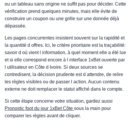
ou un tableau sans origine ne suffit pas pour décider. Cette
vérification prend quelques minutes, mais elle évite de
construire un coupon ou une grille sur une donnée déjà
dépassée.
Les pages concurrentes insistent souvent sur la rapidité et
la quantité d offres. Ici, le critère prioritaire est la traçabilité:
savoir d où vient l information, à quel moment elle a été lue
et si elle correspond encore à l interface 1xBet ouverte par
l utilisateur en Côte d Ivoire. Si deux sources se
contredisent, la décision prudente est d attendre, de relire
les règles visibles ou de passer l action. Aucun contenu
externe ne doit remplacer le statut affiché dans le compte.
Si cette étape concerne votre situation, gardez aussi
Pronostic foot du jour 1xBet Côte
sous la main pour
comparer les règles avant de cliquer.