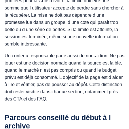
publiées pour la Côte d Ivoire, la limite doit être une
somme que l utilisateur accepte de perdre sans chercher à
la récupérer. La mise ne doit pas dépendre d une
promesse lue dans un groupe, d une cote qui paraît trop
belle ou d une série de pertes. Si la limite est atteinte, la
session est terminée, même si une nouvelle information
semble intéressante.
Un contenu responsable parle aussi de non-action. Ne pas
jouer est une décision normale quand la source est faible,
quand le marché n est pas compris ou quand le budget
prévu est déjà consommé. L objectif de la page est d aider
à lire et vérifier, pas de pousser au dépôt. Cette distinction
doit rester visible dans chaque section, notamment près
des CTA et des FAQ.
Parcours conseillé du début à l
archive