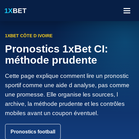
1X
BET
Menu
1XBET CÔTE D IVOIRE
Pronostics 1xBet CI:
méthode prudente
Cette page explique comment lire un pronostic
sportif comme une aide d analyse, pas comme
une promesse. Elle organise les sources, l
archive, la méthode prudente et les contrôles
mobiles avant un coupon éventuel.
Pronostics football