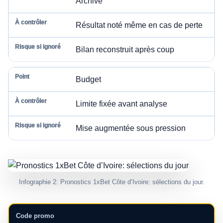
Archive
Résultat noté même en cas de perte
Bilan reconstruit après coup
Budget
Limite fixée avant analyse
Mise augmentée sous pression
Infographie 2: Pronostics 1xBet Côte d’Ivoire: sélections du jour.
Code promo