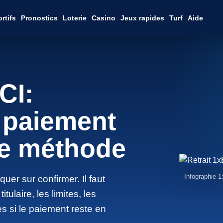
rtifs
Pronostics
Loterie
Casino
Jeux rapides
Turf
Aide
CI:
 paiement
de méthode
Infographie 1:
quer sur confirmer. Il faut
itulaire, les limites, les
es si le paiement reste en