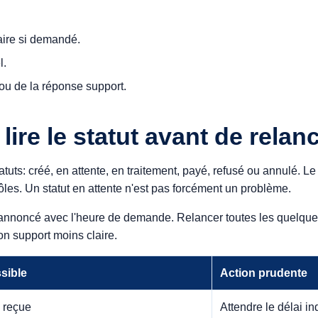
ire si demandé.
l.
ou de la réponse support.
 lire le statut avant de relan
tatuts: créé, en attente, en traitement, payé, refusé ou annulé. 
rôles. Un statut en attente n'est pas forcément un problème.
 annoncé avec l'heure de demande. Relancer toutes les quelque
on support moins claire.
sible
Action prudente
 reçue
Attendre le délai i