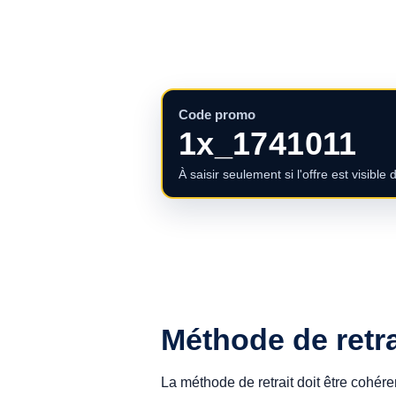
Code promo
1x_1741011
À saisir seulement si l'offre est visibl
Méthode de retrai
La méthode de retrait doit être cohér