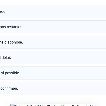
réel.
ions restantes.
e disponible.
 délai.
 si possible.
 confirmée.