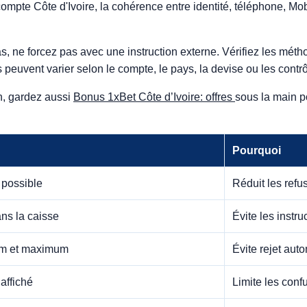
compte Côte d'Ivoire, la cohérence entre identité, téléphone, M
s, ne forcez pas avec une instruction externe. Vérifiez les méth
es peuvent varier selon le compte, le pays, la devise ou les contr
on, gardez aussi
Bonus 1xBet Côte d’Ivoire: offres
sous la main p
Pourquoi
possible
Réduit les refu
ns la caisse
Évite les instru
um et maximum
Évite rejet aut
affiché
Limite les conf