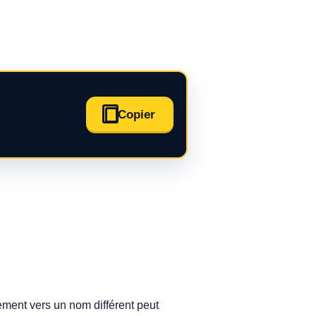
Copier
ement vers un nom différent peut