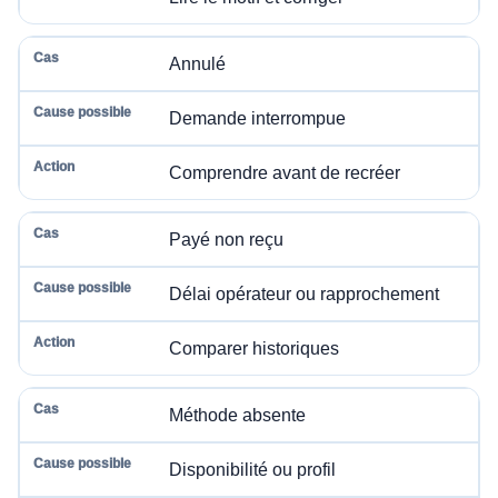
Annulé
Demande interrompue
Comprendre avant de recréer
Payé non reçu
Délai opérateur ou rapprochement
Comparer historiques
Méthode absente
Disponibilité ou profil