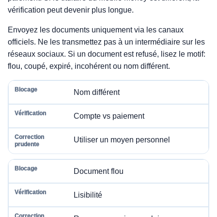
vérification peut devenir plus longue.
Envoyez les documents uniquement via les canaux
officiels. Ne les transmettez pas à un intermédiaire sur les
réseaux sociaux. Si un document est refusé, lisez le motif:
flou, coupé, expiré, incohérent ou nom différent.
Nom différent
Compte vs paiement
Utiliser un moyen personnel
Document flou
Lisibilité