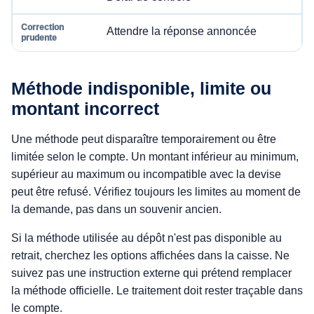
Attendre la réponse annoncée
Méthode indisponible, limite ou
montant incorrect
Une méthode peut disparaître temporairement ou être
limitée selon le compte. Un montant inférieur au minimum,
supérieur au maximum ou incompatible avec la devise
peut être refusé. Vérifiez toujours les limites au moment de
la demande, pas dans un souvenir ancien.
Si la méthode utilisée au dépôt n'est pas disponible au
retrait, cherchez les options affichées dans la caisse. Ne
suivez pas une instruction externe qui prétend remplacer
la méthode officielle. Le traitement doit rester traçable dans
le compte.