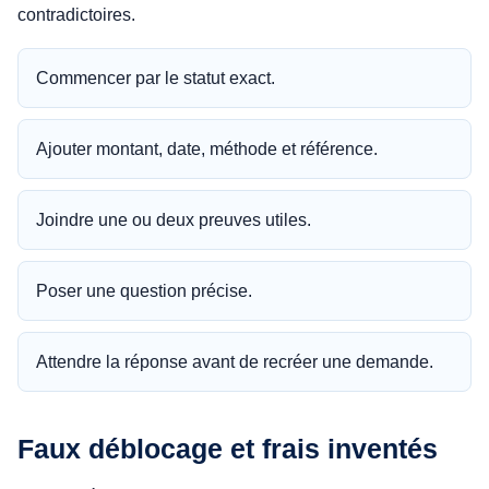
contradictoires.
Commencer par le statut exact.
Ajouter montant, date, méthode et référence.
Joindre une ou deux preuves utiles.
Poser une question précise.
Attendre la réponse avant de recréer une demande.
Faux déblocage et frais inventés