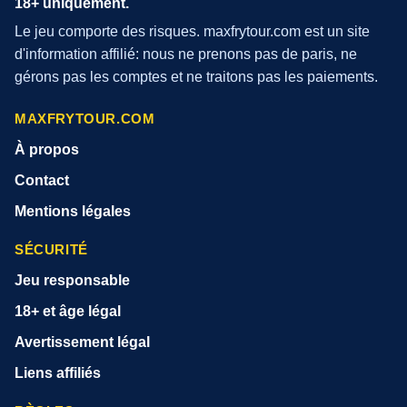
18+ uniquement.
Le jeu comporte des risques. maxfrytour.com est un site
d'information affilié: nous ne prenons pas de paris, ne
gérons pas les comptes et ne traitons pas les paiements.
MAXFRYTOUR.COM
À propos
Contact
Mentions légales
SÉCURITÉ
Jeu responsable
18+ et âge légal
Avertissement légal
Liens affiliés