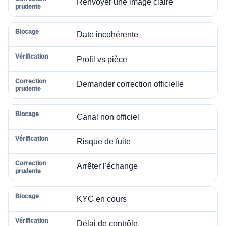
Renvoyer une image claire
Date incohérente
Profil vs pièce
Demander correction officielle
Canal non officiel
Risque de fuite
Arrêter l'échange
KYC en cours
Délai de contrôle