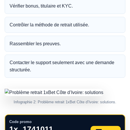
Vérifier bonus, titulaire et KYC.
Contrôler la méthode de retrait utilisée.
Rassembler les preuves.
Contacter le support seulement avec une demande
structurée.
Infographie 2: Problème retrait 1xBet Côte d’Ivoire: solutions.
Code promo
1x_1741011