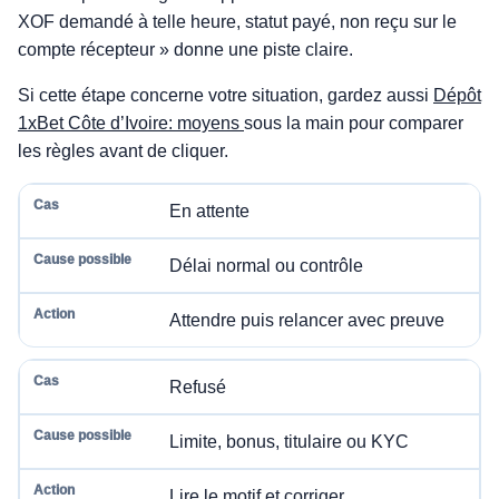
XOF demandé à telle heure, statut payé, non reçu sur le
compte récepteur » donne une piste claire.
Si cette étape concerne votre situation, gardez aussi
Dépôt
1xBet Côte d’Ivoire: moyens
sous la main pour comparer
les règles avant de cliquer.
En attente
Délai normal ou contrôle
Attendre puis relancer avec preuve
Refusé
Limite, bonus, titulaire ou KYC
Lire le motif et corriger