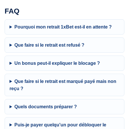
FAQ
Pourquoi mon retrait 1xBet est-il en attente ?
Que faire si le retrait est refusé ?
Un bonus peut-il expliquer le blocage ?
Que faire si le retrait est marqué payé mais non
reçu ?
Quels documents préparer ?
Puis-je payer quelqu'un pour débloquer le