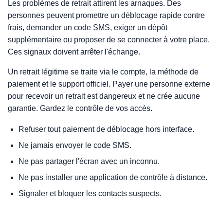
Les problèmes de retrait attirent les arnaques. Des
personnes peuvent promettre un déblocage rapide contre
frais, demander un code SMS, exiger un dépôt
supplémentaire ou proposer de se connecter à votre place.
Ces signaux doivent arrêter l'échange.
Un retrait légitime se traite via le compte, la méthode de
paiement et le support officiel. Payer une personne externe
pour recevoir un retrait est dangereux et ne crée aucune
garantie. Gardez le contrôle de vos accès.
Refuser tout paiement de déblocage hors interface.
Ne jamais envoyer le code SMS.
Ne pas partager l'écran avec un inconnu.
Ne pas installer une application de contrôle à distance.
Signaler et bloquer les contacts suspects.