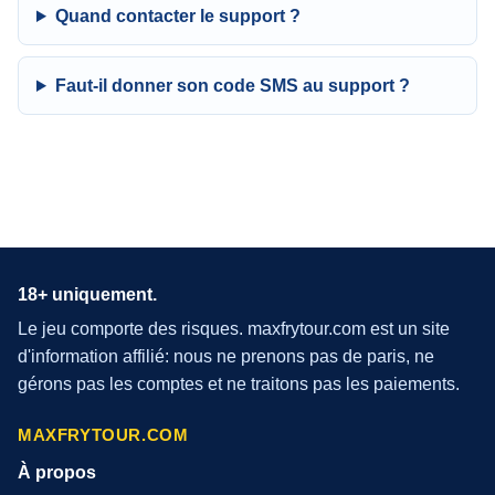
Quand contacter le support ?
Faut-il donner son code SMS au support ?
18+ uniquement.
Le jeu comporte des risques. maxfrytour.com est un site
d'information affilié: nous ne prenons pas de paris, ne
gérons pas les comptes et ne traitons pas les paiements.
MAXFRYTOUR.COM
À propos