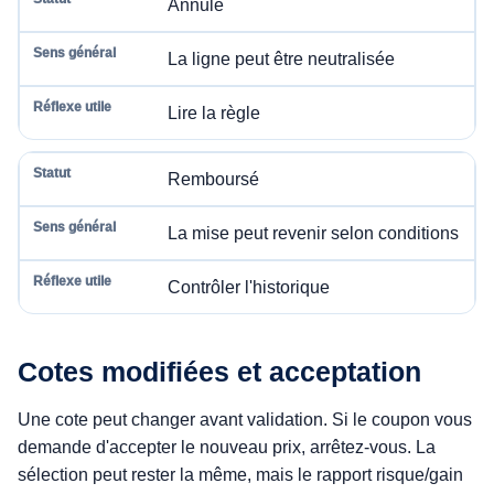
Annulé
La ligne peut être neutralisée
Lire la règle
Remboursé
La mise peut revenir selon conditions
Contrôler l'historique
Cotes modifiées et acceptation
Une cote peut changer avant validation. Si le coupon vous
demande d'accepter le nouveau prix, arrêtez-vous. La
sélection peut rester la même, mais le rapport risque/gain