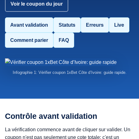
Voir le coupon du jour
Avant validation
Statuts
Erreurs
Live
Comment parier
FAQ
Infographie 1: Vérifier coupon 1xBet Côte d’Ivoire: guide rapide.
Contrôle avant validation
La vérification commence avant de cliquer sur valider. Un
coupon n'est pas seulement une cote totale: c'est un