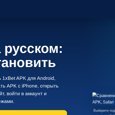
 русском:
тановить
ь 1xBet APK для Android,
ть APK с iPhone, открыть
т, войти в аккаунт и
ежами.
Выберите под