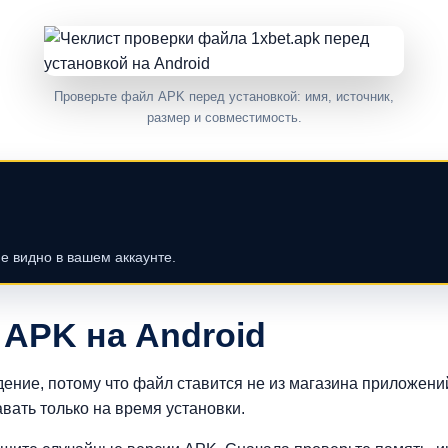
Проверьте файл APK перед установкой: имя, источник,
размер и совместимость.
е видно в вашем аккаунте.
 APK на Android
дение, потому что файл ставится не из магазина приложени
вать только на время установки.