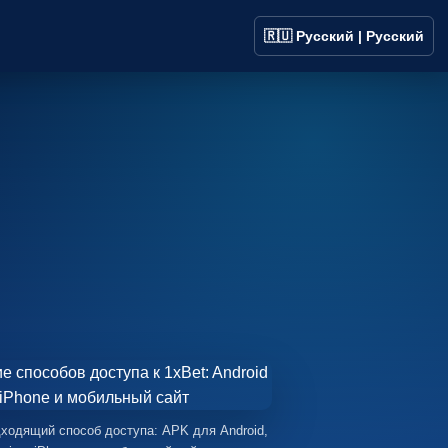
🇷🇺 Русский | Русский
ходящий способ доступа: APK для Android,