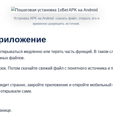
Установка APK на Android: скачать файл, открыть его и
временно разрешить источник.
приложение
ткрываться медленно или терять часть функций. В таком с
зных файлов.
зок. Потом скачайте свежий файл с понятного источника и п
ядит странно, закройте приложение и откройте мобильный 
 открывали сами.
анице.