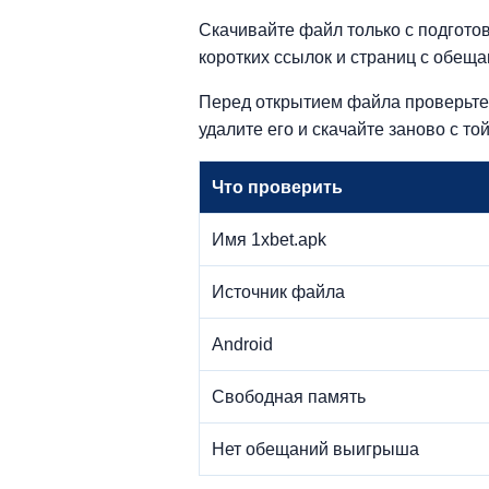
Скачивайте файл только с подгото
коротких ссылок и страниц с обещ
Перед открытием файла проверьте 
удалите его и скачайте заново с то
Что проверить
Имя 1xbet.apk
Источник файла
Android
Свободная память
Нет обещаний выигрыша