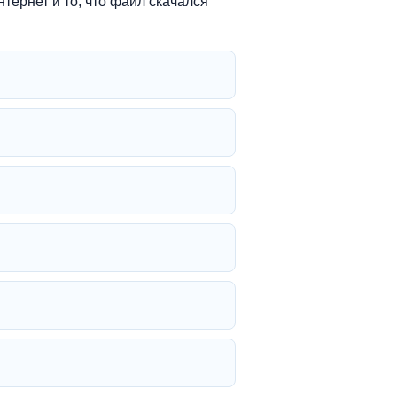
тернет и то, что файл скачался