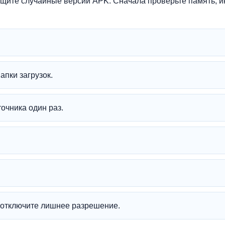
ищите случайные версии APK. Сначала проверьте память, ин
апки загрузок.
точника один раз.
и отключите лишнее разрешение.