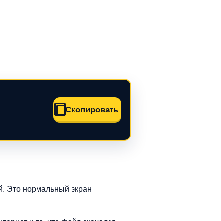
Скопировать
й. Это нормальный экран