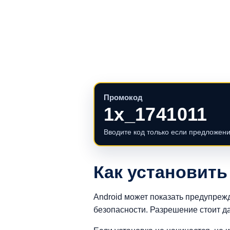
Промокод
1x_1741011
Вводите код только если предложени
Как установить
Android может показать предупреж
безопасности. Разрешение стоит да