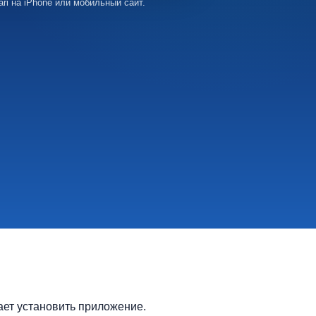
ari на iPhone или мобильный сайт.
ает установить приложение.