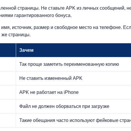
вленной страницы. Не ставьте APK из личных сообщений, 
аниями гарантированного бонуса.
имя, источник, размер и свободное место на телефоне. Есл
й же страницы.
Зачем
Так проще заметить переименованную копию
Не ставить измененный APK
APK не работает на iPhone
Файл не должен оборваться при загрузке
Такие обещания часто используют фейковые стра