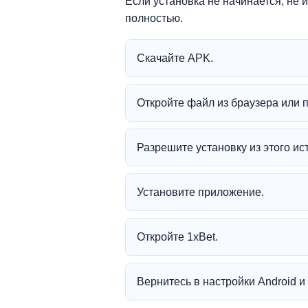
Если установка не начинается, не 
полностью.
Скачайте APK.
Откройте файл из браузера или п
Разрешите установку из этого ис
Установите приложение.
Откройте 1xBet.
Вернитесь в настройки Android 